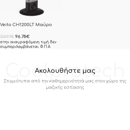
Veito CH1200LT Μαύρο
96.78
€
120.97
€
στην αναγραφόμενη τιμή δεν
συμπεριλαμβάνεται Φ.Π.Α
Coolprotech
Ακολουθήστε μας
Στιγμιότυπα από την καθημερινότητά μας στον χώρο της
μαζικής εστίασης