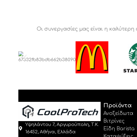
Οι συνεργασίες μας είναι η καλύτερη
Προϊόντα
Ανοξείδωτα
Βιτρίνες
Υψηλάντου 7, Αργυρούπολη, Τ.Κ.
Είδη Barista
16452, Αθήνα, Ελλάδα
Καταψύξεις