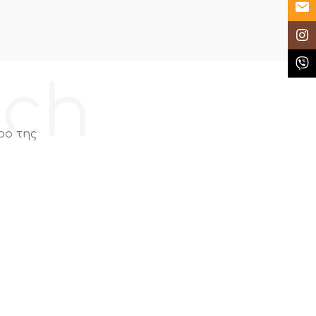
Email
Insta
Κλήσ
ech
ρο της