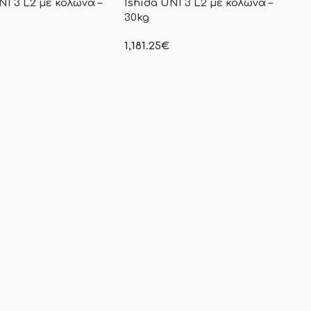
NI 3 L2 με κολώνα –
Ishida UNI 3 L2 με κολώνα –
30kg
1,181.25
€
γραφόμενη τιμή δεν
στην αναγραφόμενη τιμή δεν
αμβάνεται Φ.Π.Α
συμπεριλαμβάνεται Φ.Π.Α