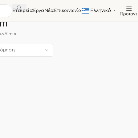
Ελληνικά
Εταιρεία
Έργα
Νέα
Επικοινωνία
▼
Προϊον
mm
0x570mm