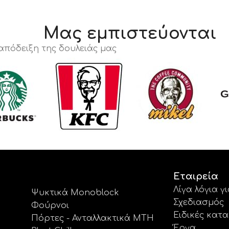
Μας εμπιστεύονται
 απόδειξη της δουλειάς μας
Εταιρεία
Λίγα λόγια γ
Ψυκτικά Monoblock
Σχεδιασμός
Φούρνοι
Ειδικές κατ
Πόρτες - Ανταλλακτικά MTH
Έργα