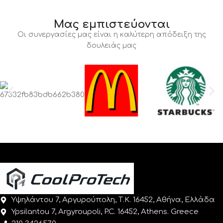
Μας εμπιστεύονται
Οι συνεργασίες μας είναι η καλύτερη απόδειξη της
δουλειάς μας
Υψηλάντου 7, Αργυρούπολη, Τ.Κ. 16452, Αθήνα, Ελλάδα
Ypsilantou 7, Argyroupoli, P.C. 16452, Athens. Greece