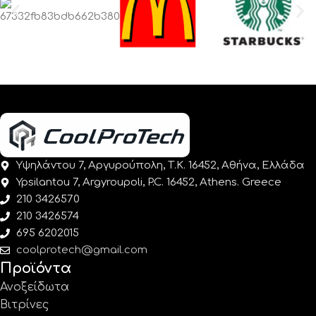
Υψηλάντου 7, Αργυρούπολη, Τ.Κ. 16452, Αθήνα, Ελλάδα
Ypsilantou 7, Argyroupoli, P.C. 16452, Athens. Greece
210 3426570
210 3426574
695 6202015
coolprotech@gmail.com
Προϊόντα
Ανοξείδωτα
Βιτρίνες