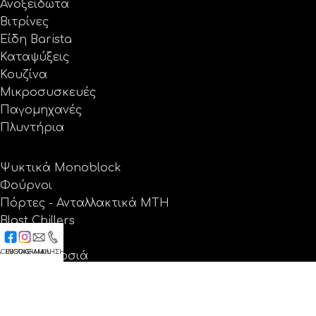
Ανοξείδωτα
Βιτρίνες
Είδη Barista
Καταψύξεις
Κουζίνα
Μικροσυσκευές
Παγομηχανές
Πλυντήρια
Ψυκτικά Monoblock
Φούρνοι
Πόρτες - Ανταλλακτικά MTH
Blast Chillers
Θέρμανση
ACEBOOK
INSTAGRAM
E-MAIL
ΚΛΗΣΗ
Ψύξη - Δροσιά
Ανταλλακτικά
Προσφορές
Εταιρεία