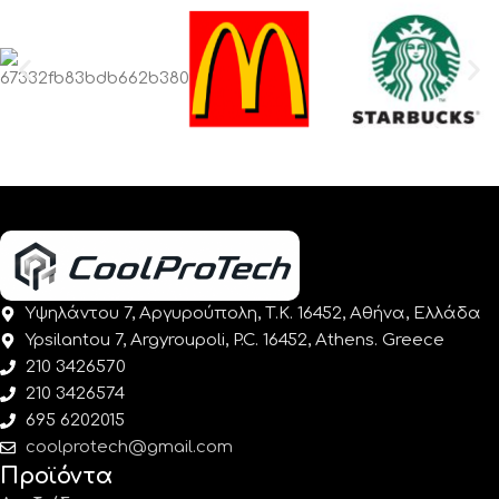
Υψηλάντου 7, Αργυρούπολη, Τ.Κ. 16452, Αθήνα, Ελλάδα
Ypsilantou 7, Argyroupoli, P.C. 16452, Athens. Greece
210 3426570
210 3426574
695 6202015
coolprotech@gmail.com
Προϊόντα