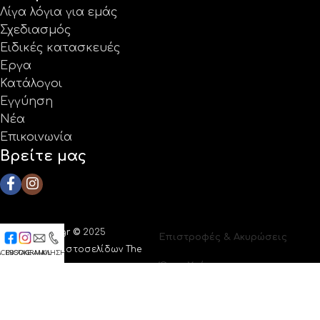
Λίγα λόγια για εμάς
Σχεδιασμός
Ειδικές κατασκευές
Έργα
Κατάλογοι
Εγγύηση
Νέα
Επικοινωνία
Βρείτε μας
Coolprotech.gr ©
2025
Επιστροφές & Ακυρώσεις
|
Κατασκευή ιστοσελίδων The
ACEBOOK
INSTAGRAM
E-MAIL
ΚΛΗΣΗ
Όροι Χρήσης
Webians
Πολιτική Απορρήτου