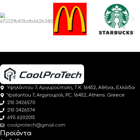
Υψηλάντου 7, Αργυρούπολη, Τ.Κ. 16452, Αθήνα, Ελλάδα
Ypsilantou 7, Argyroupoli, P.C. 16452, Athens. Greece
210 3426570
210 3426574
695 6202015
coolprotech@gmail.com
Προϊόντα