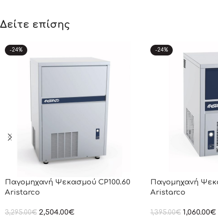
Δείτε επίσης
-24%
-24%
Παγομηχανή Ψεκασμού CP100.60
Παγομηχανή Ψεκ
Aristarco
Aristarco
2,504.00
€
1,060.00
€
3,295.00
€
1,395.00
€