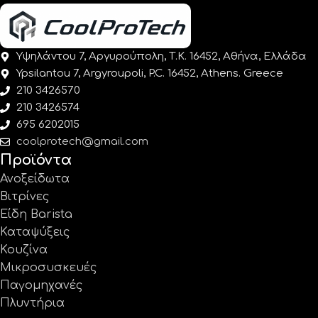
Υψηλάντου 7, Αργυρούπολη, Τ.Κ. 16452, Αθήνα, Ελλάδα
Ypsilantou 7, Argyroupoli, P.C. 16452, Athens. Greece
210 3426570
210 3426574
695 6202015
coolprotech@gmail.com
Προϊόντα
Ανοξείδωτα
Βιτρίνες
Είδη Barista
Καταψύξεις
Κουζίνα
Μικροσυσκευές
Παγομηχανές
Πλυντήρια