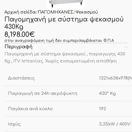
Αρχική σελίδα
ΠΑΓΟΜΗΧΑΝΕΣ
Ψεκασμού
Παγομηχανή με σύστημα ψεκασμού
430Kg
8,198.00
€
στην αναγραφόμενη τιμή δεν συμπεριλαμβάνεται Φ.Π.Α
Περιγραφή
Παγομηχανή με σύστημα ψεκασμού , παραγωγης 430
Kg , ITV Ισπανίας. Χωρίς ενσωματωμένη αποθήκη
Διαστάσεις
1321x638x978(
Παραγωγή σε 24h αερόψυκτη
430* Κg
Παγάκια ανά κύκλο
192
Ισχύς
3,35kW / 400V 