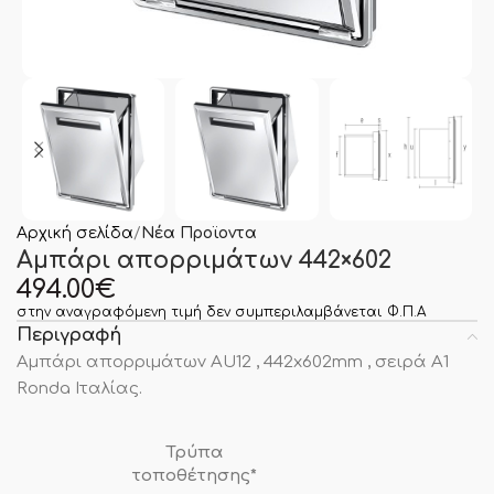
Αρχική σελίδα
Νέα Προϊοντα
Αμπάρι απορριμάτων 442×602
494.00
€
στην αναγραφόμενη τιμή δεν συμπεριλαμβάνεται Φ.Π.Α
Περιγραφή
Αμπάρι απορριμάτων AU12 , 442x602mm , σειρά Α1
Ronda Ιταλίας.
Τρύπα
τοποθέτησης*