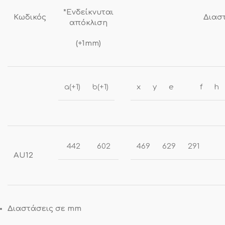
*Ενδείκνυται
Κωδικός
Διασ
απόκλιση
(+1mm)
a(+1)
b(+1)
x
y
e
f
h
442
602
469
629
291
AU12
Διαστάσεις σε mm