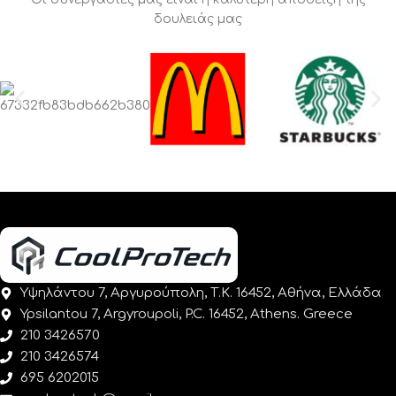
δουλειάς μας
Υψηλάντου 7, Αργυρούπολη, Τ.Κ. 16452, Αθήνα, Ελλάδα
Ypsilantou 7, Argyroupoli, P.C. 16452, Athens. Greece
210 3426570
210 3426574
695 6202015