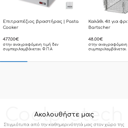
Επιτραπέζιος βραστήρας | Pasta
Καλάθι 4lt για φρ
Cooker
Bartscher
477.00
€
48.00
€
στην αναγραφόμενη τιμή δεν
στην αναγραφόμενη 
συμπεριλαμβάνεται Φ.Π.Α
συμπεριλαμβάνεται 
Coolprotech
Ακολουθήστε μας
Στιγμιότυπα από την καθημερινότητά μας στον χώρο της