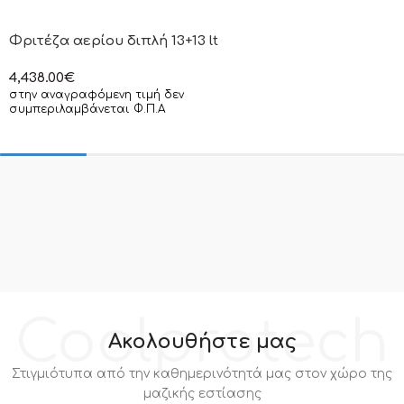
Φριτέζα αερίου διπλή 13+13 lt
4,438.00
€
στην αναγραφόμενη τιμή δεν
συμπεριλαμβάνεται Φ.Π.Α
Coolprotech
Ακολουθήστε μας
Στιγμιότυπα από την καθημερινότητά μας στον χώρο της
μαζικής εστίασης