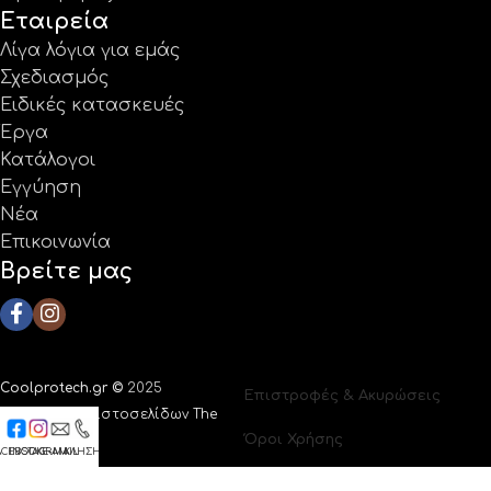
Εταιρεία
Λίγα λόγια για εμάς
Σχεδιασμός
Ειδικές κατασκευές
Έργα
Κατάλογοι
Εγγύηση
Νέα
Επικοινωνία
Βρείτε μας
Coolprotech.gr ©
2025
Επιστροφές & Ακυρώσεις
|
Κατασκευή ιστοσελίδων The
Όροι Χρήσης
Webians
ACEBOOK
INSTAGRAM
E-MAIL
ΚΛΗΣΗ
Πολιτική Απορρήτου