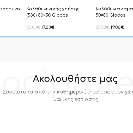
οπήρουνα
Καλάθι γενικής χρήσης
Καλάθι για λαμα
(530) 50×50 Giados
50×50 Giados
17.00
€
19.00
€
23.00
€
25.00
€
ιμή δεν
στην αναγραφόμενη τιμή δεν
στην αναγραφόμεν
.Π.Α
συμπεριλαμβάνεται Φ.Π.Α
συμπεριλαμβάνετα
oolprot
Ακολουθήστε μας
Στιγμιότυπα από την καθημερινότητά μας στον χώ
μαζικής εστίασης