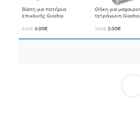
Βάση για ποτήρια
Θήκη για μαχαιρ
επικλινής Giados
τετράγωνη Giados
6.00
€
2.00
€
8.00
€
3.00
€
στην αναγραφόμενη τιμή δεν
στην αναγραφόμενη τ
συμπεριλαμβάνεται Φ.Π.Α
συμπεριλαμβάνεται Φ
C