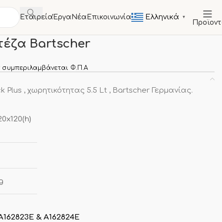
Ελληνικά
Εταιρεία
Έργα
Νέα
Επικοινωνία
▼
Προϊον
Α
Καλάθια Πλυντηρίων
Καλάθι για φριτέζα Bartscher
τέζα Bartscher
 συμπεριλαμβάνεται Φ.Π.Α
 Plus , χωρητικότητας 5.5 Lt , Bartscher Γερμανίας.
20x120(h)
g
 Α162823Ε & Α162824Ε