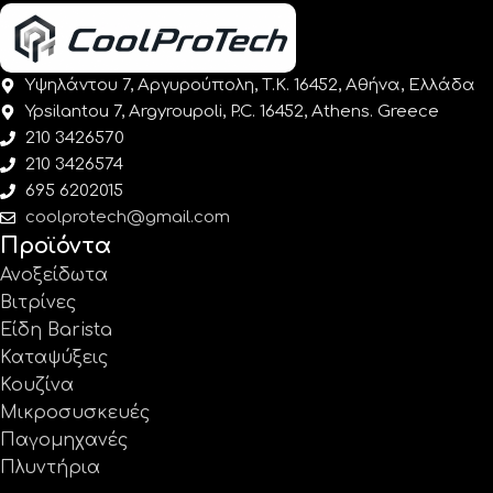
Υψηλάντου 7, Αργυρούπολη, Τ.Κ. 16452, Αθήνα, Ελλάδα
Ypsilantou 7, Argyroupoli, P.C. 16452, Athens. Greece
210 3426570
210 3426574
695 6202015
coolprotech@gmail.com
Προϊόντα
Ανοξείδωτα
Βιτρίνες
Είδη Barista
Καταψύξεις
Κουζίνα
Μικροσυσκευές
Παγομηχανές
Πλυντήρια