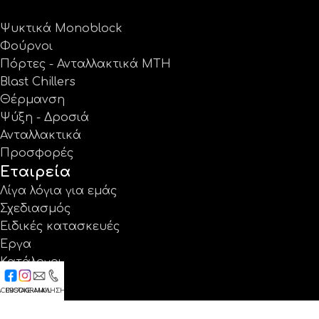
Ψυκτικά Monoblock
Φούρνοι
Πόρτες - Ανταλλακτικά MTH
Blast Chillers
Θέρμανση
Ψύξη - Δροσιά
Ανταλλακτικά
Προσφορές
Εταιρεία
Λίγα λόγια για εμάς
Σχεδιασμός
Ειδικές κατασκευές
Έργα
Κατάλογοι
Εγγύηση
ACEBOOK
INSTAGRAM
E-MAIL
ΚΛΗΣΗ
Νέα
Επικοινωνία