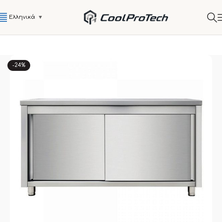
Ελληνικά
▼
-24%