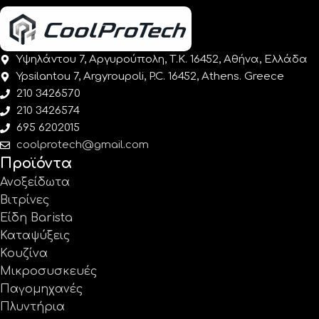
Υψηλάντου 7, Αργυρούπολη, Τ.Κ. 16452, Αθήνα, Ελλάδα
Ypsilantou 7, Argyroupoli, P.C. 16452, Athens. Greece
210 3426570
210 3426574
695 6202015
coolprotech@gmail.com
Προϊόντα
Ανοξείδωτα
Βιτρίνες
Είδη Barista
Καταψύξεις
Κουζίνα
Μικροσυσκευές
Παγομηχανές
Πλυντήρια