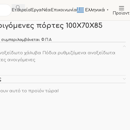
Ελληνικά
Εταιρεία
Έργα
Νέα
Επικοινωνία
▼
Προϊον
ΤΑ
Ερμάρια
Ερμάριο με ανοιγόμενες πόρτες 100X70X85
οιγόμενες πόρτες 100X70X85
 συμπεριλαμβάνεται Φ.Π.Α
οξείδωτο χάλυβα Πόδια ρυθμιζόμενα ανοξείδωτα
ες ανοιγόμενες
ς
ουν αυτό το προϊόν τώρα!