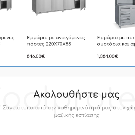
όμενες
Ερμάριο με ανοιγόμενες
Ερμάριο με ποτ
5
πόρτες 220X70X85
συρτάρια και 
846.00
€
1,384.00
€
ιμή δεν
στην αναγραφόμενη τιμή δεν
στην αναγραφόμεν
.Π.Α
συμπεριλαμβάνεται Φ.Π.Α
συμπεριλαμβάνετα
oolprot
Ακολουθήστε μας
Στιγμιότυπα από την καθημερινότητά μας στον χώ
μαζικής εστίασης