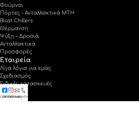
Φούρνοι
Πόρτες - Ανταλλακτικά MTH
Blast Chillers
Θέρμανση
Ψύξη - Δροσιά
Ανταλλακτικά
Προσφορές
Εταιρεία
Λίγα λόγια για εμάς
Σχεδιασμός
Ειδικές κατασκευές
Έργα
ACEBOOK
INSTAGRAM
E-MAIL
ΚΛΗΣΗ
Κατάλογοι
Εγγύηση
Νέα
Επικοινωνία
Βρείτε μας