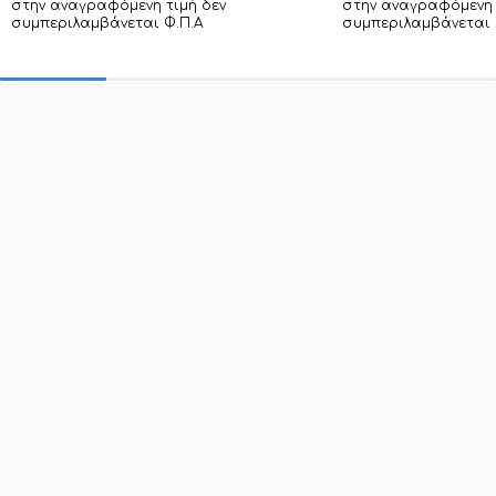
στην αναγραφόμενη τιμή δεν
στην αναγραφόμενη 
συμπεριλαμβάνεται Φ.Π.Α
συμπεριλαμβάνεται 