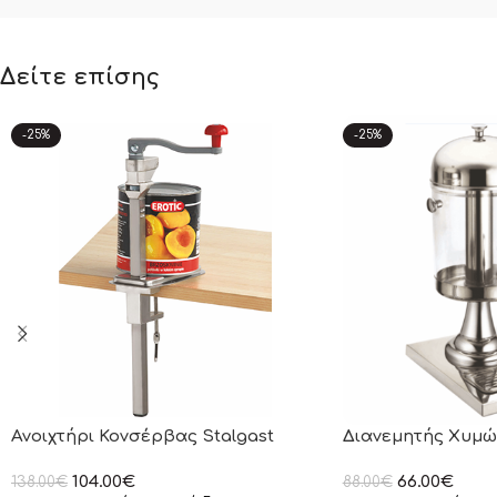
Δείτε επίσης
-25%
-25%
Ανοιχτήρι Κονσέρβας Stalgast
Διανεμητής Χυμών
104.00
€
66.00
€
138.00
€
88.00
€