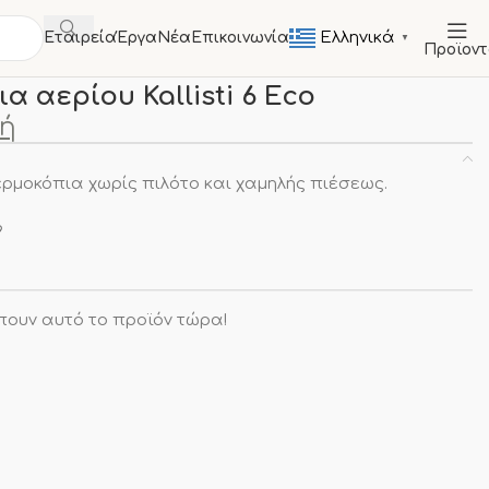
Ελληνικά
Εταιρεία
Έργα
Νέα
Επικοινωνία
▼
Προϊον
Φλόγιστρα αερίου
Φλόγιστρα μάτια αερίου Kallisti 6 Eco
α αερίου Kallisti 6 Eco
μή
ερμοκόπια χωρίς πιλότο και χαμηλής πιέσεως.
9
πουν αυτό το προϊόν τώρα!