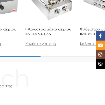
α αερίου
Φλόγιστρα μάτια αερίου
Φλόγιστρα μ
Kallisti 2A Eco
Kallisti 3 Eco
Face
ή
Καλέστε για τιμή
Καλέστε για τ
Email
Insta
Κλήσ
ech
ρο της