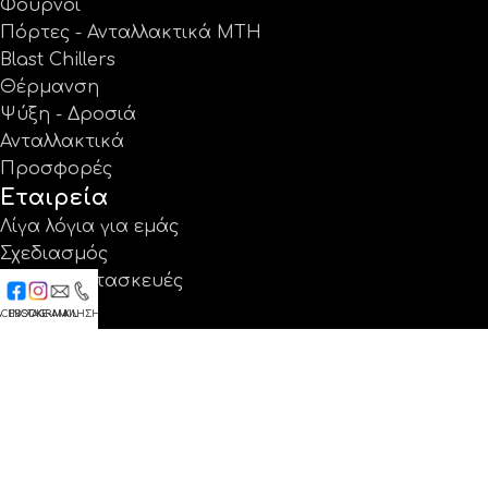
Φούρνοι
Πόρτες - Ανταλλακτικά MTH
Blast Chillers
Θέρμανση
Ψύξη - Δροσιά
Ανταλλακτικά
Προσφορές
Εταιρεία
Λίγα λόγια για εμάς
Σχεδιασμός
Ειδικές κατασκευές
Έργα
ACEBOOK
INSTAGRAM
E-MAIL
ΚΛΗΣΗ
Κατάλογοι
Εγγύηση
Νέα
Επικοινωνία
Βρείτε μας