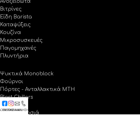
Ανοξείδωτα
Βιτρίνες
Είδη Barista
Καταψύξεις
Κουζίνα
Μικροσυσκευές
Παγομηχανές
Πλυντήρια
Ψυκτικά Monoblock
Φούρνοι
Πόρτες - Ανταλλακτικά MTH
Blast Chillers
Θέρμανση
ACEBOOK
INSTAGRAM
E-MAIL
ΚΛΗΣΗ
Ψύξη - Δροσιά
Ανταλλακτικά
Προσφορές
Εταιρεία