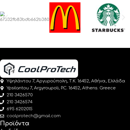
Υψηλάντου 7, Αργυρούπολη, Τ.Κ. 16452, Αθήνα, Ελλάδα
Ypsilantou 7, Argyroupoli, P.C. 16452, Athens. Greece
210 3426570
210 3426574
695 6202015
coolprotech@gmail.com
Προϊόντα