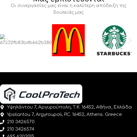
Οι συνεργασίες μας είναι η καλύτερη απόδειξη της
δουλειάς μας
Υψηλάντου 7, Αργυρούπολη, Τ.Κ. 16452, Αθήνα, Ελλάδα
Ypsilantou 7, Argyroupoli, P.C. 16452, Athens. Greece
210 3426570
210 3426574
695 6202015