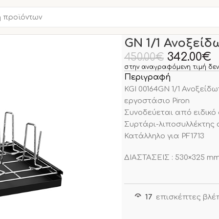
Αρχική σελίδα
ΦΟΥΡΝΟΙ
GN 1/1 Ανοξείδ
342.00
€
450.00
€
στην αναγραφόμενη τιμή δεν
Περιγραφή
KGI 00164GN 1/1 Ανοξείδ
εργοστάσιο Piron
Συνοδεύεται από ειδικό 
Συρτάρι-λιποσυλλέκτης 
Κατάλληλο για PF1713
ΔΙΑΣΤΑΣΕΙΣ : 530×325 m
17
επισκέπτες βλέ