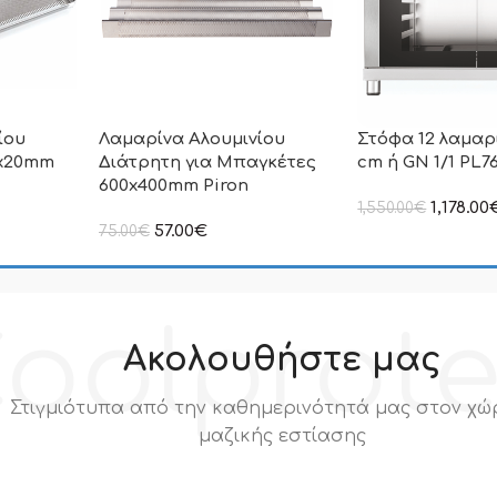
ίου
Λαμαρίνα Αλουμινίου
Στόφα 12 λαμαρ
0x20mm
Διάτρητη για Μπαγκέτες
cm ή GN 1/1 PL76
600x400mm Piron
1,178.00
1,550.00
€
στην αναγραφόμεν
57.00
€
75.00
€
συμπεριλαμβάνετα
ιμή δεν
στην αναγραφόμενη τιμή δεν
.Π.Α
συμπεριλαμβάνεται Φ.Π.Α
oolprot
Ακολουθήστε μας
Στιγμιότυπα από την καθημερινότητά μας στον χώ
μαζικής εστίασης