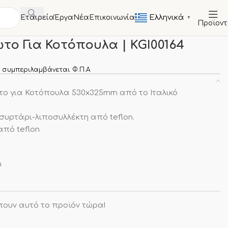
Ελληνικά
Εταιρεία
Έργα
Νέα
Επικοινωνία
▼
Προϊον
GN 1/1 Ανοξείδωτο Για Κοτόπουλα | KGI00164
ωτο Για Κοτόπουλα | KGI00164
 συμπεριλαμβάνεται Φ.Π.Α
ωτο για Κοτόπουλα 530x325mm από το Ιταλικό
συρτάρι-λιποσυλλέκτη από teflon.
από teflon
m
πουν αυτό το προϊόν τώρα!