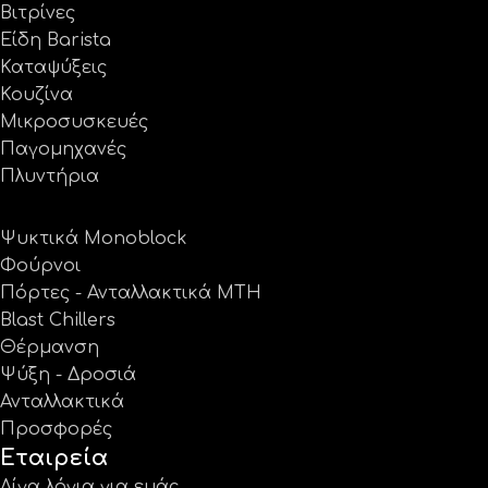
Βιτρίνες
Είδη Barista
Καταψύξεις
Κουζίνα
Μικροσυσκευές
Παγομηχανές
Πλυντήρια
Ψυκτικά Monoblock
Φούρνοι
Πόρτες - Ανταλλακτικά MTH
Blast Chillers
Θέρμανση
Ψύξη - Δροσιά
Ανταλλακτικά
Προσφορές
Εταιρεία
Λίγα λόγια για εμάς