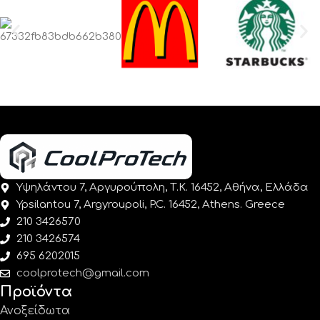
Υψηλάντου 7, Αργυρούπολη, Τ.Κ. 16452, Αθήνα, Ελλάδα
Ypsilantou 7, Argyroupoli, P.C. 16452, Athens. Greece
210 3426570
210 3426574
695 6202015
coolprotech@gmail.com
Προϊόντα
Ανοξείδωτα