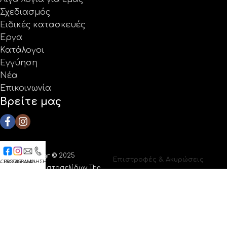
Σχεδιασμός
Ειδικές κατασκευές
Έργα
Κατάλογοι
Εγγύηση
Νέα
Επικοινωνία
Βρείτε μας
Coolprotech.gr ©
2025
Επιστροφές & Ακυρώσεις
ACEBOOK
INSTAGRAM
E-MAIL
ΚΛΗΣΗ
|
Κατασκευή ιστοσελίδων The
Όροι Χρήσης
Webians
Πολιτική Απορρήτου