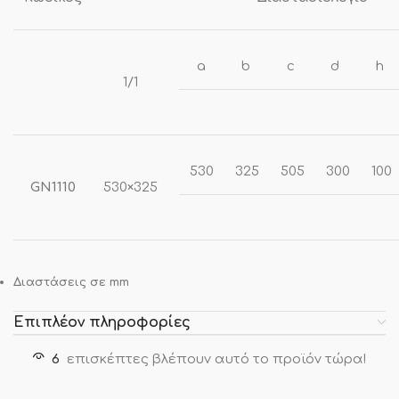
a
b
c
d
h
1/1
530
325
505
300
100
GN1110
530×325
Διαστάσεις σε mm
Επιπλέον πληροφορίες
6
επισκέπτες βλέπουν αυτό το προϊόν τώρα!