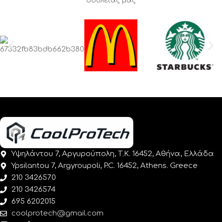
δουλειάς μας
Υψηλάντου 7, Αργυρούπολη, Τ.Κ. 16452, Αθήνα, Ελλάδα
Ypsilantou 7, Argyroupoli, P.C. 16452, Athens. Greece
210 3426570
210 3426574
695 6202015
coolprotech@gmail.com