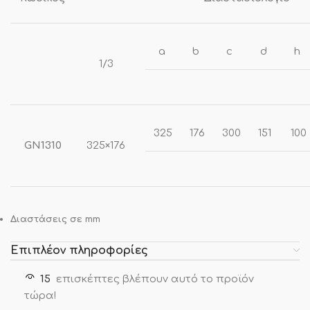
a
b
c
d
h
1/3
325
176
300
151
100
GN1310
325×176
Διαστάσεις σε mm
Επιπλέον πληροφορίες
15
επισκέπτες βλέπουν αυτό το προϊόν
τώρα!