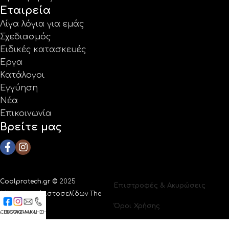
Εταιρεία
Λίγα λόγια για εμάς
Σχεδιασμός
Ειδικές κατασκευές
Έργα
Κατάλογοι
Εγγύηση
Νέα
Επικοινωνία
Βρείτε μας
Coolprotech.gr ©
2025
Επιστροφές & Ακυρώσεις
|
Κατασκευή ιστοσελίδων The
Όροι Χρήσης
Webians
ACEBOOK
INSTAGRAM
E-MAIL
ΚΛΗΣΗ
Πολιτική Απορρήτου