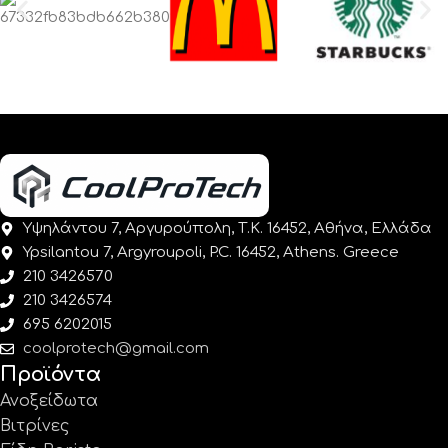
Υψηλάντου 7, Αργυρούπολη, Τ.Κ. 16452, Αθήνα, Ελλάδα
Ypsilantou 7, Argyroupoli, P.C. 16452, Athens. Greece
210 3426570
210 3426574
695 6202015
coolprotech@gmail.com
Προϊόντα
Ανοξείδωτα
Βιτρίνες