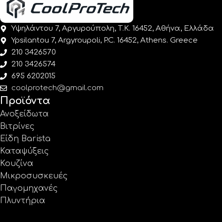
Υψηλάντου 7, Αργυρούπολη, Τ.Κ. 16452, Αθήνα, Ελλάδα
Ypsilantou 7, Argyroupoli, P.C. 16452, Athens. Greece
210 3426570
210 3426574
695 6202015
coolprotech@gmail.com
Προϊόντα
Ανοξείδωτα
Βιτρίνες
Είδη Barista
Καταψύξεις
Κουζίνα
Μικροσυσκευές
Παγομηχανές
Πλυντήρια