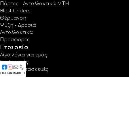
Πόρτες - Ανταλλακτικά MTH
Blast Chillers
Θέρμανση
Ψύξη - Δροσιά
Ανταλλακτικά
Προσφορές
Εταιρεία
Λίγα λόγια για εμάς
Σχεδιασμός
Ειδικές κατασκευές
ACEBOOK
INSTAGRAM
E-MAIL
ΚΛΗΣΗ
Έργα
Κατάλογοι
Εγγύηση
Νέα
Επικοινωνία
Βρείτε μας