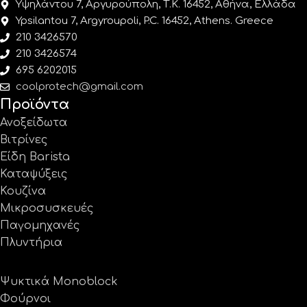
Υψηλάντου 7, Αργυρούπολη, Τ.Κ. 16452, Αθήνα, Ελλάδα
Ypsilantou 7, Argyroupoli, P.C. 16452, Athens. Greece
210 3426570
210 3426574
695 6202015
coolprotech@gmail.com
Προϊόντα
Ανοξείδωτα
Βιτρίνες
Είδη Barista
Καταψύξεις
Κουζίνα
Μικροσυσκευές
Παγομηχανές
Πλυντήρια
Ψυκτικά Monoblock
Φούρνοι