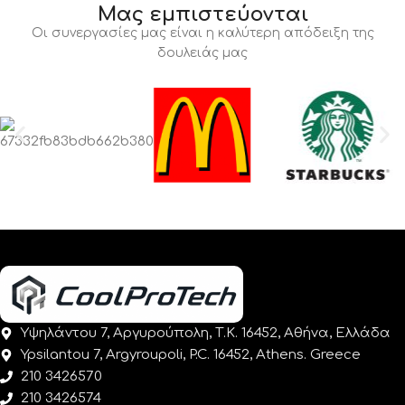
Μας εμπιστεύονται
Οι συνεργασίες μας είναι η καλύτερη απόδειξη της
δουλειάς μας
Υψηλάντου 7, Αργυρούπολη, Τ.Κ. 16452, Αθήνα, Ελλάδα
Ypsilantou 7, Argyroupoli, P.C. 16452, Athens. Greece
210 3426570
210 3426574