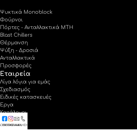
Ψυκτικά Monoblock
Φούρνοι
Πόρτες - Ανταλλακτικά MTH
Blast Chillers
Θέρμανση
Ψύξη - Δροσιά
Ανταλλακτικά
Προσφορές
Εταιρεία
Λίγα λόγια για εμάς
Σχεδιασμός
Ειδικές κατασκευές
Έργα
Κατάλογοι
Εγγύηση
ACEBOOK
INSTAGRAM
E-MAIL
ΚΛΗΣΗ
Νέα
Επικοινωνία