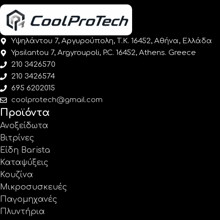
Υψηλάντου 7, Αργυρούπολη, Τ.Κ. 16452, Αθήνα, Ελλάδα
Ypsilantou 7, Argyroupoli, P.C. 16452, Athens. Greece
210 3426570
210 3426574
695 6202015
coolprotech@gmail.com
Προϊόντα
Ανοξείδωτα
Βιτρίνες
Είδη Barista
Καταψύξεις
Κουζίνα
Μικροσυσκευές
Παγομηχανές
Πλυντήρια