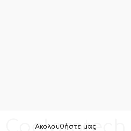
Coolprotech
Ακολουθήστε μας