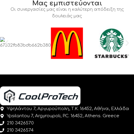
Μας εμπιστεύονται
Οι συνεργασίες μας είναι η καλύτερη απόδειξη της
δουλειάς μας
Υψηλάντου 7, Αργυρούπολη, Τ.Κ. 16452, Αθήνα, Ελλάδα
Ypsilantou 7, Argyroupoli, P.C. 16452, Athens. Greece
210 3426570
210 3426574