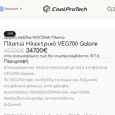
Ελληνικά
▼
-24%
Αρχική σελίδα
ΚΟΥΖΙΝΑ
Πλατώ
Πλατώ Ηλεκτρικό VEG700 Galore
347.00
€
457.00
€
στην αναγραφόμενη τιμή δεν συμπεριλαμβάνεται Φ.Π.Α
Περιγραφή
Επαγγελματικό πλατώ ηλεκτρικό με λεία επιφάνεια
VEG700-Galore.
To VEG700 έχει ανοξείδωτο σώμα και διζωνική
επιφάνεια ψήσεως από χάλυβα.
Διαστάσεις 700x520x320mm και ισχύ 4.5Kw.
ΑνοξείδωτοΣυρτάρι λιποσυλλέκτης
Διζωνικό