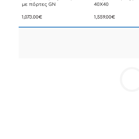
με πόρτες GN
40Χ40
1,073.00
€
1,559.00
€
στην αναγραφόμενη τιμή δεν
στην αναγραφόμενη τ
συμπεριλαμβάνεται Φ.Π.Α
συμπεριλαμβάνεται Φ
C