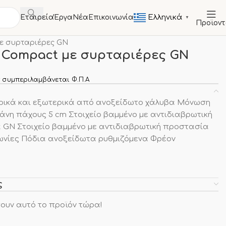
Ελληνικά
Εταιρεία
Έργα
Νέα
Επικοινωνία
▼
Προϊον
ΤΑ
Πάγκοι Ψυγεία Συντήρησης
με συρταριέρες GN
 Compact με συρταριέρες GN
 συμπεριλαμβάνεται Φ.Π.Α
ικά και εξωτερικά από ανοξείδωτο χάλυβα Μόνωση
άνη πάχους 5 cm Στοιχείο βαμμένο με αντιδιαβρωτική
GN Στοιχείο βαμμένο με αντιδιαβρωτική προστασία
γωνίες Πόδια ανοξείδωτα ρυθμιζόμενα Φρέον
ς
ουν αυτό το προϊόν τώρα!