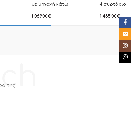
με μηχανή κάτω
4 συρτάρια
1,069.00
€
1,485.00
€
η τιμή δεν
στην αναγραφόμενη τιμή δεν
στην αναγραφόμ
Face
ι Φ.Π.Α
συμπεριλαμβάνεται Φ.Π.Α
συμπεριλαμβάνε
Email
Insta
Κλήσ
ech
ρο της