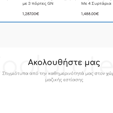
με 3 πόρτες GN
Με 4 Συρτάρια
1,287.00
€
1,488.00
€
ιμή δεν
στην αναγραφόμενη τιμή δεν
στην αναγραφόμεν
.Π.Α
συμπεριλαμβάνεται Φ.Π.Α
συμπεριλαμβάνετα
oolprot
Ακολουθήστε μας
Στιγμιότυπα από την καθημερινότητά μας στον χώ
μαζικής εστίασης