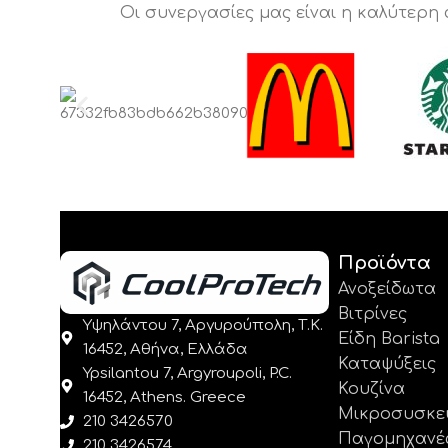
Οι συνεργασίες μας είναι η καλύτερη
Προϊόντα
Ανοξείδωτα
Βιτρίνες
Υψηλάντου 7, Αργυρούπολη, Τ.Κ.
Είδη Barista
16452, Αθήνα, Ελλάδα
Καταψύξεις
Ypsilantou 7, Argyroupoli, P.C.
Κουζίνα
16452, Athens. Greece
Μικροσυσκε
210 3426570
Παγομηχανέ
210 3426574