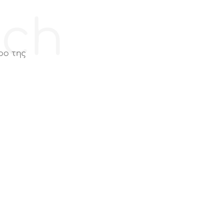
ech
ρο της