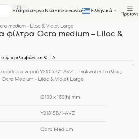
Ελληνικά
Εταιρεία
Έργα
Νέα
Επικοινωνία
▼
Προϊον
ντα
ra medium – Lilac & Violet Large
ια φίλτρα Οcra medium – Lilac &
 συμπεριλαμβάνεται Φ.Π.Α
 φίλτρα νερού Y21315B/1-AVZ , Thinkwater Ιταλίας.
Ocra Medium – Lilac & Violet Large.
Ø100 x 150(h) mm
Υ21315Β/1-ΑVZ
Ocra Medium