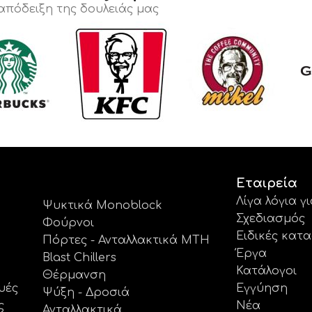
 απόδειξη της δουλειάς μας
Εταιρεία
Λίγα λόγια γ
Ψυκτικά Monoblock
Σχεδιασμός
Φούρνοι
Ειδικές κατ
Πόρτες - Ανταλλακτικά MTH
Έργα
Blast Chillers
Κατάλογοι
Θέρμανση
υές
Εγγύηση
Ψύξη - Δροσιά
ς
Νέα
Ανταλλακτικά