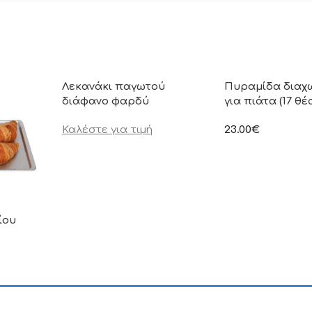
Λεκανάκι παγωτού
Πυραμίδα διαχ
διάφανο φαρδύ
για πιάτα (17 θ
Καλέστε για τιμή
23.00
€
στην αναγραφόμεν
συμπεριλαμβάνετα
ίου
ιμή δεν
.Π.Α