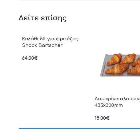
Δείτε επίσης
Καλάθι 8lt για φριτέζες
Snack Bartscher
64.00
€
στην αναγραφόμενη τιμή δεν
συμπεριλαμβάνεται Φ.Π.Α
Λαμαρίνα αλουμιν
435x320mm
18.00
€
στην αναγραφόμενη τ
συμπεριλαμβάνεται Φ