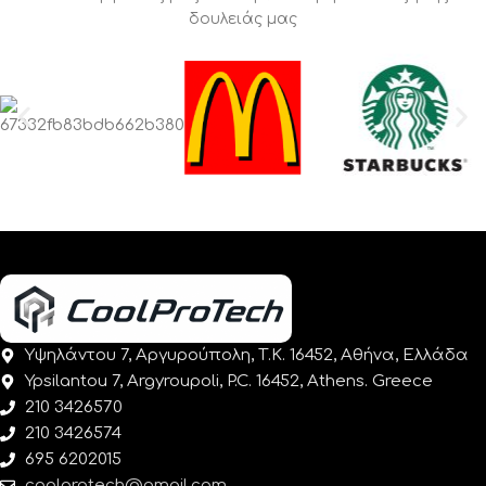
δουλειάς μας
Υψηλάντου 7, Αργυρούπολη, Τ.Κ. 16452, Αθήνα, Ελλάδα
Ypsilantou 7, Argyroupoli, P.C. 16452, Athens. Greece
210 3426570
210 3426574
695 6202015
coolprotech@gmail.com