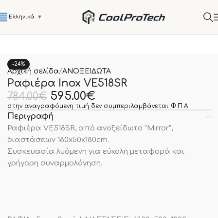
Ελληνικά
▼
-24%
Αρχική σελίδα
ΑΝΟΞΕΙΔΩΤΑ
Ραφιέρα Inox VE518SR
595.00
€
784.00
€
στην αναγραφόμενη τιμή δεν συμπεριλαμβάνεται Φ.Π.Α
Περιγραφή
Ραφιέρα VE518SR, από ανοξείδωτο "Mirror",
διαστάσεων 180x50x180cm.
Συσκευασία λυόμενη για εύκολη μεταφορά και
γρήγορη συναρμολόγηση.