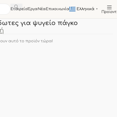
Ελληνικά
Εταιρεία
Έργα
Νέα
Επικοινωνία
▼
Προϊον
ΤΙΚΑ
Σχάρες ανοξείδωτες για ψυγείο πάγκο
δωτες για ψυγείο πάγκο
μή
ουν αυτό το προϊόν τώρα!