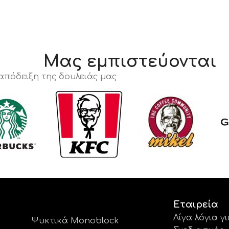
Μας εμπιστεύονται
 απόδειξη της δουλειάς μας
Εταιρεία
Λίγα λόγια γ
Ψυκτικά Monoblock