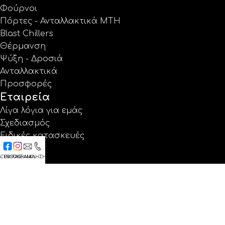
Φούρνοι
Πόρτες - Ανταλλακτικά MTH
Blast Chillers
Θέρμανση
Ψύξη - Δροσιά
Ανταλλακτικά
Προσφορές
Εταιρεία
Λίγα λόγια για εμάς
Σχεδιασμός
Ειδικές κατασκευές
Έργα
ACEBOOK
INSTAGRAM
E-MAIL
ΚΛΗΣΗ
Κατάλογοι
Εγγύηση
Νέα
Επικοινωνία
Βρείτε μας