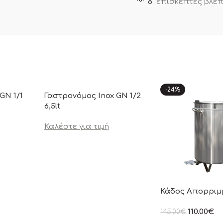
8
επισκέπτες βλέπ
-24%
GN 1/1
Γαστρονόμος Inox GN 1/2
6,5lt
Καλέστε για τιμή
Κάδος Aπορριμ
110.00
€
145.00
€
στην αναγραφόμεν