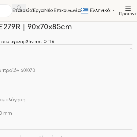
Ελληνικά
Εταιρεία
Έργα
Νέα
Επικοινωνία
▼
Προϊον
ΤΑ
Τραπέζι Inox VE279R | 90x70x85cm
E279R | 90x70x85cm
 συμπεριλαμβάνεται Φ.Π.Α
 προϊόν 601070
αρµολόγηση.
50 mm