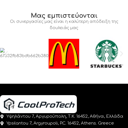
Μας εμπιστεύονται
Οι συνεργασίες μας είναι η καλύτερη απόδειξη της
δουλειάς μας
Υψηλάντου 7, Αργυρούπολη, Τ.Κ. 16452, Αθήνα, Ελλάδα
Ypsilantou 7, Argyroupoli, P.C. 16452, Athens. Greece