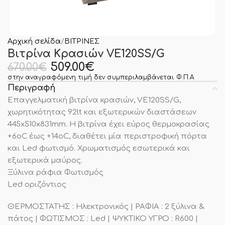
Αρχική σελίδα
ΒΙΤΡΙΝΕΣ
Βιτρίνα Κρασιών VE120SS/G
509.00
€
670.00
€
στην αναγραφόμενη τιμή δεν συμπεριλαμβάνεται Φ.Π.Α
Περιγραφή
Επαγγελματική βιτρίνα κρασιών, VE120SS/G,
χωρητικότητας 92lt και εξωτερικών διαστάσεων
445x510x831mm. Η βιτρίνα έχει εύρος θερμοκρασίας
+6οC έως +14οC, διαθέτει μία περιστροφική πόρτα
και Led φωτισμό. Χρωματισμός εσωτερικά και
εξωτερικά μαύρος.
Ξύλινα ράφια Φωτισμός
Led οριζόντιος
ΘΕΡΜΟΣΤΑΤΗΣ : Ηλεκτρονικός | ΡΑΦΙΑ : 2 ξύλινα &
πάτος | ΦΩΤΙΣΜΟΣ : Led | ΨΥΚΤΙΚΟ ΥΓΡΟ : R600 |