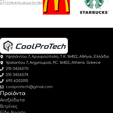
Υψηλάντου 7, Αργυρούπολη, Τ.Κ. 16452, Αθήνα, Ελλάδα
Ypsilantou 7, Argyroupoli, P.C. 16452, Athens. Greece
210 3426570
210 3426574
695 6202015
coolprotech@gmail.com
Προϊόντα
Ανοξείδωτα
Βιτρίνες
Είδη Barista