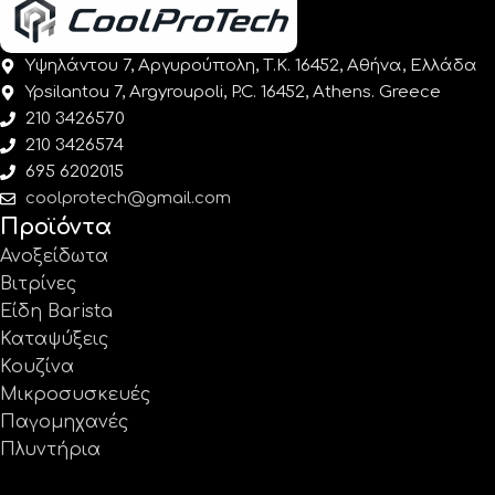
Υψηλάντου 7, Αργυρούπολη, Τ.Κ. 16452, Αθήνα, Ελλάδα
Ypsilantou 7, Argyroupoli, P.C. 16452, Athens. Greece
210 3426570
210 3426574
695 6202015
coolprotech@gmail.com
Προϊόντα
Ανοξείδωτα
Βιτρίνες
Είδη Barista
Καταψύξεις
Κουζίνα
Μικροσυσκευές
Παγομηχανές
Πλυντήρια