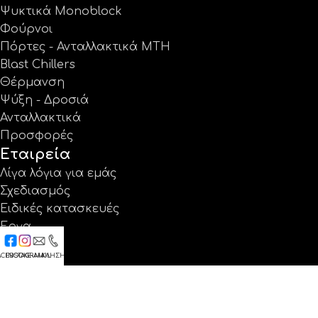
Ψυκτικά Monoblock
Φούρνοι
Πόρτες - Ανταλλακτικά MTH
Blast Chillers
Θέρμανση
Ψύξη - Δροσιά
Ανταλλακτικά
Προσφορές
Εταιρεία
Λίγα λόγια για εμάς
Σχεδιασμός
Ειδικές κατασκευές
Έργα
Κατάλογοι
ACEBOOK
INSTAGRAM
E-MAIL
ΚΛΗΣΗ
Εγγύηση
Νέα
Επικοινωνία
Βρείτε μας