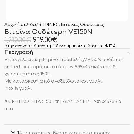
Αρχική σελίδα
ΒΙΤΡΙΝΕΣ
Βιτρίνες Ουδέτερες
Βιτρίνα Ουδέτερη VE150N
919.00
€
1,210.00
€
στην αναγραφόμενη τιμή δεν συμπεριλαμβάνεται Φ.Π.Α
Περιγραφή
Επαγγελματική βιτρίνα προβολής,VE150N ουδέτερη
με Led φωτισμό, διαστάσεων 989x457x516 mm &
χωρητικότητας 150lt.
Με κατασκευή από ανοξείδωτο και γυαλί.
Inox & γυαλί
ΧΩΡΗΤΙΚΟΤΗΤΑ : 150 Ltr | ΔΙΑΣΤΑΣΕΙΣ : 989x457x516
mm
14
επισκέπτες βλέπουν αυτό το προϊόν