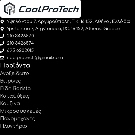
Υψηλάντου 7, Αργυρούπολη, Τ.Κ. 16452, Αθήνα, Ελλάδα
Ypsilantou 7, Argyroupoli, P.C. 16452, Athens. Greece
210 3426570
210 3426574
695 6202015
coolprotech@gmail.com
Προϊόντα
Ανοξείδωτα
Βιτρίνες
Είδη Barista
Καταψύξεις
Κουζίνα
Μικροσυσκευές
Παγομηχανές
Πλυντήρια