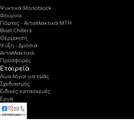
Ψυκτικά Monoblock
Φούρνοι
Πόρτες - Ανταλλακτικά MTH
Blast Chillers
Θέρμανση
Ψύξη - Δροσιά
Ανταλλακτικά
Προσφορές
Εταιρεία
Λίγα λόγια για εμάς
Σχεδιασμός
Ειδικές κατασκευές
Έργα
Κατάλογοι
Εγγύηση
ACEBOOK
INSTAGRAM
E-MAIL
ΚΛΗΣΗ
Νέα
Επικοινωνία