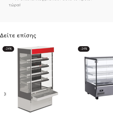
τώρα!
Δείτε επίσης
-24%
-24%