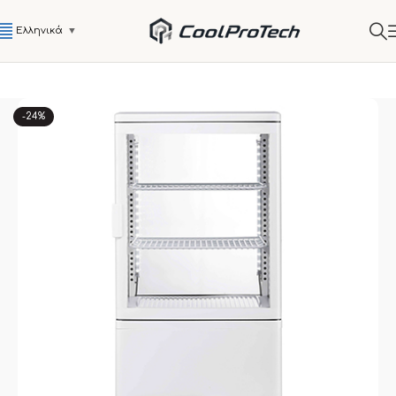
Ελληνικά
▼
-24%