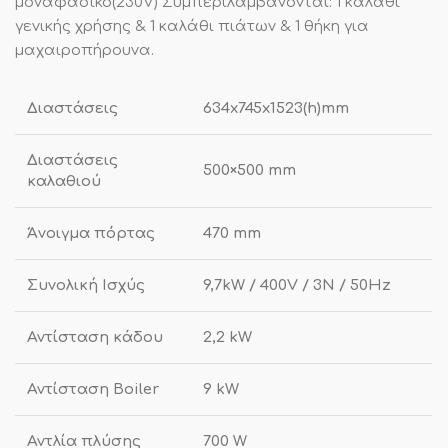
μοναφασικό(230V) Συμπεριλαμβάνονται: 1 καλάθι
γενικής χρήσης & 1 καλάθι πιάτων & 1 θήκη για
μαχαιροπήρουνα.
Διαστάσεις
634x745x1523(h)mm
Διαστάσεις
500×500 mm
καλαθιού
Άνοιγμα πόρτας
470 mm
Συνολική Ισχύς
9,7kW / 400V / 3N / 50Hz
Αντίσταση κάδου
2,2 kW
Αντίσταση Boiler
9 kW
Αντλία πλύσης
700 W