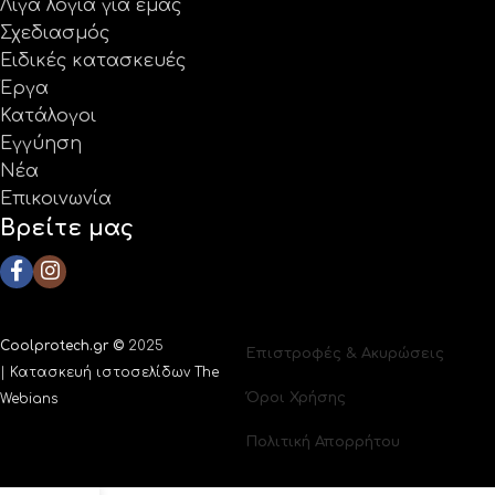
Λίγα λόγια για εμάς
Σχεδιασμός
Ειδικές κατασκευές
Έργα
Κατάλογοι
Εγγύηση
Νέα
Επικοινωνία
Βρείτε μας
Coolprotech.gr ©
2025
Επιστροφές & Ακυρώσεις
|
Κατασκευή ιστοσελίδων The
Όροι Χρήσης
Webians
Πολιτική Απορρήτου