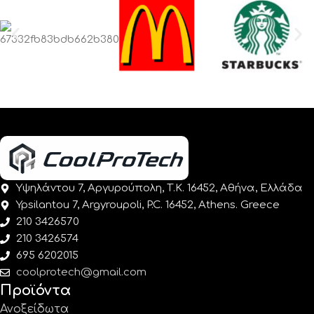
Υψηλάντου 7, Αργυρούπολη, Τ.Κ. 16452, Αθήνα, Ελλάδα
Ypsilantou 7, Argyroupoli, P.C. 16452, Athens. Greece
210 3426570
210 3426574
695 6202015
coolprotech@gmail.com
Προϊόντα
Ανοξείδωτα