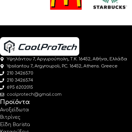
Υψηλάντου 7, Αργυρούπολη, Τ.Κ. 16452, Αθήνα, Ελλάδα
Ypsilantou 7, Argyroupoli, P.C. 16452, Athens. Greece
210 3426570
210 3426574
695 6202015
coolprotech@gmail.com
Προϊόντα
Ανοξείδωτα
Βιτρίνες
Είδη Barista
Καταψύξεις