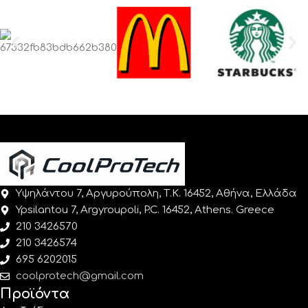
Υψηλάντου 7, Αργυρούπολη, Τ.Κ. 16452, Αθήνα, Ελλάδα
Ypsilantou 7, Argyroupoli, P.C. 16452, Athens. Greece
210 3426570
210 3426574
695 6202015
coolprotech@gmail.com
Προϊόντα