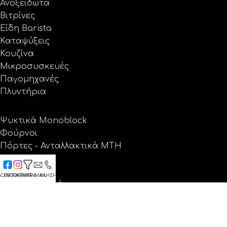
Ανοξείδωτα
Βιτρίνες
Είδη Barista
Καταψύξεις
Κουζίνα
Μικροσυσκευές
Παγομηχανές
Πλυντήρια
Ψυκτικά Monoblock
Φούρνοι
Πόρτες - Ανταλλακτικά MTH
Blast Chillers
Θέρμανση
ACEBOOK
INSTAGRAM
ΦΙΛΤΡΑ
E-MAIL
ΚΛΗΣΗ
Ψύξη - Δροσιά
Ανταλλακτικά
Προσφορές
Εταιρεία