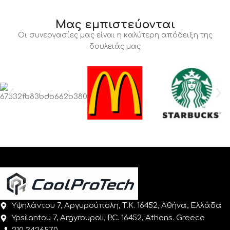
Μας εμπιστεύονται
Οι συνεργασίες μας είναι η καλύτερη απόδειξη της
δουλειάς μας
Υψηλάντου 7, Αργυρούπολη, Τ.Κ. 16452, Αθήνα, Ελλάδα
Ypsilantou 7, Argyroupoli, P.C. 16452, Athens. Greece