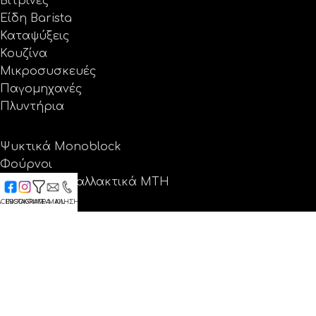
Βιτρίνες
Είδη Barista
Καταψύξεις
Κουζίνα
Μικροσυσκευές
Παγομηχανές
Πλυντήρια
Ψυκτικά Monoblock
Φούρνοι
Πόρτες - Ανταλλακτικά MTH
Blast Chillers
ACEBOOK
INSTAGRAM
ΦΙΛΤΡΑ
E-MAIL
ΚΛΗΣΗ
Θέρμανση
Ψύξη - Δροσιά
Ανταλλακτικά
Προσφορές
Εταιρεία
Λίγα λόγια για εμάς