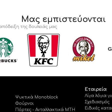
Μας εμπιστεύονται
 απόδειξη της δουλειάς μας
Εταιρεία
Λίγα λόγια γ
Ψυκτικά Monoblock
Σχεδιασμός
Φούρνοι
Ειδικές κατ
Πόρτες - Ανταλλακτικά MTH