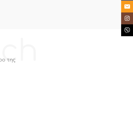
Email
Insta
Κλήσ
ech
ρο της