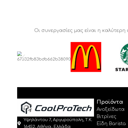
Οι συνεργασίες μας είναι η καλύτερη
Προϊόντα
Ανοξείδωτα
Βιτρίνες
Υψηλάντου 7, Αργυρούπολη, Τ.Κ.
Είδη Barista
16452, Αθήνα, Ελλάδα