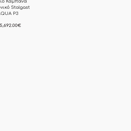
ιο Καμπάνα
νικό Stalgast
AQUA P3
5,692.00
€
γραφόμενη τιμή δεν
αμβάνεται Φ.Π.Α