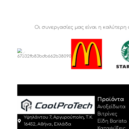
Οι συνεργασίες μας είναι η καλύτερη
Προϊόντα
Ανοξείδωτα
Βιτρίνες
Υψηλάντου 7, Αργυρούπολη, Τ.Κ.
Είδη Barista
16452, Αθήνα, Ελλάδα
Καταψύξεις