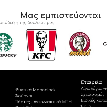
Μας εμπιστεύονται
 απόδειξη της δουλειάς μας
Εταιρεία
Λίγα λόγια γ
Ψυκτικά Monoblock
Σχεδιασμός
Φούρνοι
Ειδικές κατ
Πόρτες - Ανταλλακτικά MTH
Έργα