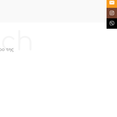
Email
Insta
Κλήσ
ech
ρο της