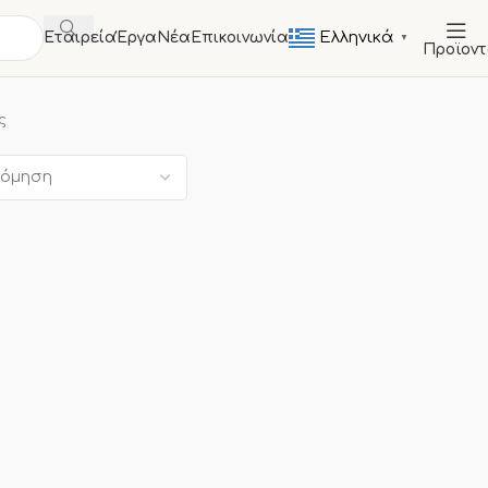
Ελληνικά
Εταιρεία
Έργα
Νέα
Επικοινωνία
▼
Προϊον
ς