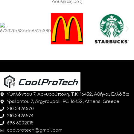
δουλειάς μας
Υψηλάντου 7, Αργυρούπολη, Τ.Κ. 16452, Αθήνα, Ελλάδα
Ypsilantou 7, Argyroupoli, P.C. 16452, Athens. Greece
210 3426570
210 3426574
695 6202015
coolprotech@gmail.com