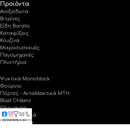
Προϊόντα
Ανοξείδωτα
Βιτρίνες
Είδη Barista
Καταψύξεις
Κουζίνα
Μικροσυσκευές
Παγομηχανές
Πλυντήρια
Ψυκτικά Monoblock
Φούρνοι
Πόρτες - Ανταλλακτικά MTH
Blast Chillers
Θέρμανση
Ψύξη - Δροσιά
ACEBOOK
INSTAGRAM
ΦΙΛΤΡΑ
E-MAIL
ΚΛΗΣΗ
Ανταλλακτικά
Προσφορές