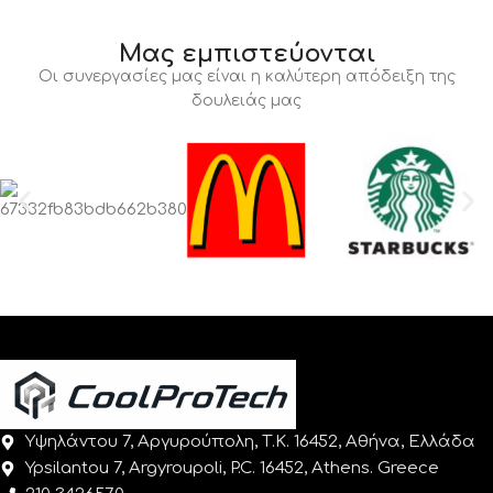
Μας εμπιστεύονται
Οι συνεργασίες μας είναι η καλύτερη απόδειξη της
δουλειάς μας
Υψηλάντου 7, Αργυρούπολη, Τ.Κ. 16452, Αθήνα, Ελλάδα
Ypsilantou 7, Argyroupoli, P.C. 16452, Athens. Greece