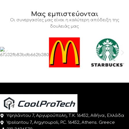
Μας εμπιστεύονται
Οι συνεργασίες μας είναι η καλύτερη απόδειξη της
δουλειάς μας
Υψηλάντου 7, Αργυρούπολη, Τ.Κ. 16452, Αθήνα, Ελλάδα
Ypsilantou 7, Argyroupoli, P.C. 16452, Athens. Greece