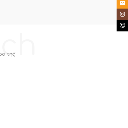
Email
Insta
Κλήσ
ech
ρο της