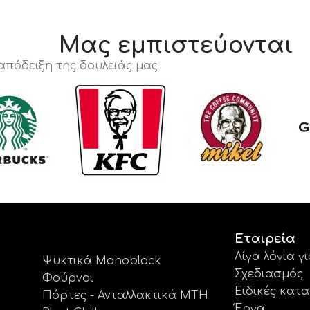
Μας εμπιστεύονται
 απόδειξη της δουλειάς μας
Εταιρεία
Λίγα λόγια γ
Ψυκτικά Monoblock
Σχεδιασμός
Φούρνοι
Ειδικές κατ
Πόρτες - Ανταλλακτικά MTH
Έργα