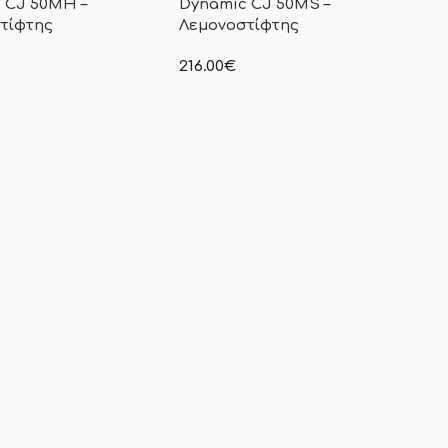
 CJ 50MH –
Dynamic CJ 50MS –
τίφτης
Λεμονοστίφτης
216.00
€
γραφόμενη τιμή δεν
στην αναγραφόμενη τιμή δεν
αμβάνεται Φ.Π.Α
συμπεριλαμβάνεται Φ.Π.Α