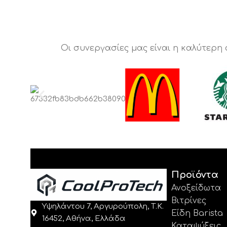
Οι συνεργασίες μας είναι η καλύτερη
Προϊόντα
Ανοξείδωτα
Βιτρίνες
Υψηλάντου 7, Αργυρούπολη, Τ.Κ.
Είδη Barista
16452, Αθήνα, Ελλάδα
Καταψύξεις