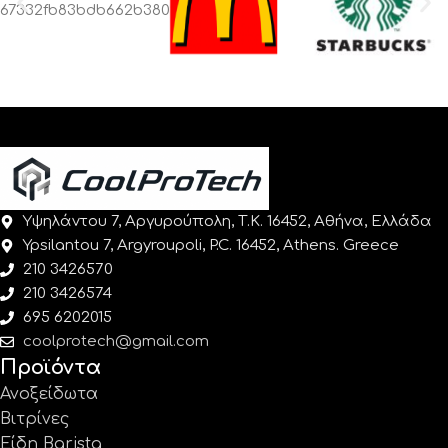
Υψηλάντου 7, Αργυρούπολη, Τ.Κ. 16452, Αθήνα, Ελλάδα
Ypsilantou 7, Argyroupoli, P.C. 16452, Athens. Greece
210 3426570
210 3426574
695 6202015
coolprotech@gmail.com
Προϊόντα
Ανοξείδωτα
Βιτρίνες
Είδη Barista