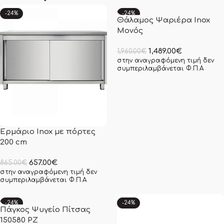
-24%
-24%
Θάλαμος Ψαριέρα Inox
Μονός
1,489.00
€
1,960.00
€
στην αναγραφόμενη τιμή δεν
συμπεριλαμβάνεται Φ.Π.Α
Ερμάριο Inox με πόρτες
200 cm
657.00
€
865.00
€
στην αναγραφόμενη τιμή δεν
συμπεριλαμβάνεται Φ.Π.Α
-24%
-24%
Πάγκος Ψυγείο Πίτσας
150580 PZ